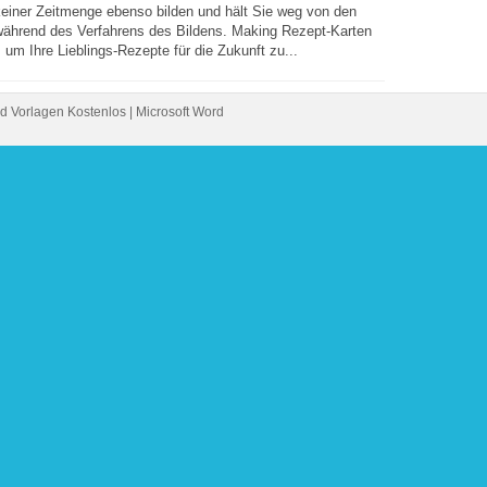
keiner Zeitmenge ebenso bilden und hält Sie weg von den
während des Verfahrens des Bildens. Making Rezept-Karten
, um Ihre Lieblings-Rezepte für die Zukunft zu...
d Vorlagen Kostenlos | Microsoft Word