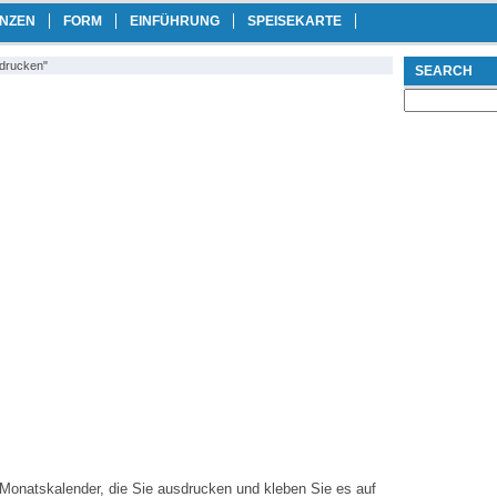
ANZEN
FORM
EINFÜHRUNG
SPEISEKARTE
sdrucken"
SEARCH
Search
for:
1 Monatskalender, die Sie ausdrucken und kleben Sie es auf