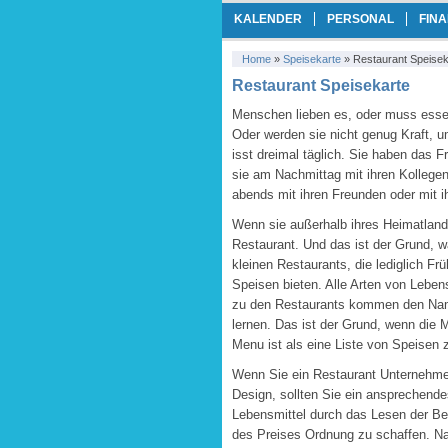
KALENDER
PERSONAL
FIN
Home
»
Speisekarte
»
Restaurant Speisek
Restaurant Speisekarte
Menschen lieben es,
oder muss
esse
Oder
werden sie nicht
genug Kraft, 
isst
dreimal täglich
.
Sie haben
das F
sie
am Nachmittag
mit ihren Kollege
abends
mit ihren Freunden oder
mit i
Wenn sie
außerhalb ihres Heimatlan
Restaurant.
Und das ist
der Grund, 
kleinen
Restaurants
, die lediglich
Frü
Speisen
bieten.
Alle Arten von
Lebens
zu den Restaurants
kommen
den Na
lernen.
Das ist der Grund
, wenn die
Menu
ist
als eine Liste von
Speisen
Wenn Sie
ein Restaurant
Unternehme
Design
, sollten Sie
ein ansprechende
Lebensmittel
durch das Lesen
der Be
des Preises
Ordnung zu schaffen.
Na