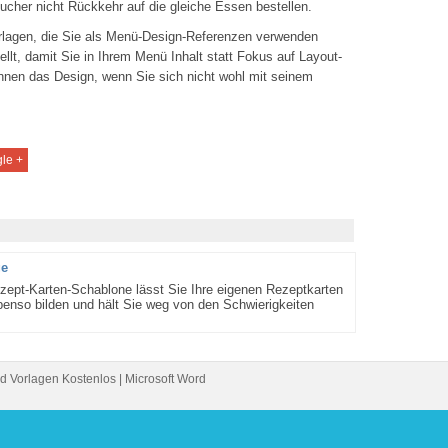
ucher nicht
Rückkehr auf die
gleiche Essen
bestellen.
rlagen
, die Sie als
Menü-Design
-Referenzen verwenden
ellt, damit Sie
in Ihrem Menü
Inhalt
statt
Fokus auf
Layout-
nnen
das Design
, wenn
Sie sich nicht wohl
mit seinem
le +
ge
ept-Karten-Schablone lässt Sie Ihre eigenen Rezeptkarten
benso bilden und hält Sie weg von den Schwierigkeiten
d Vorlagen Kostenlos | Microsoft Word