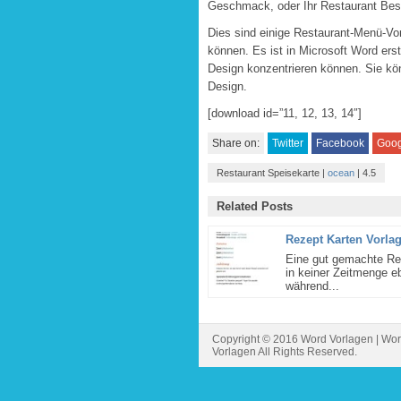
Geschmack,
oder Ihr Restaurant
Bes
Dies sind
einige
Restaurant
-Menü-Vo
können
.
Es ist
in
Microsoft Word
erst
Design
konzentrieren können.
Sie kö
Design
.
[download id=”11, 12, 13, 14″]
Share on:
Twitter
Facebook
Goog
Restaurant Speisekarte
|
ocean
|
4.5
Related Posts
Rezept Karten Vorla
Eine gut gemachte Rez
in keiner Zeitmenge e
während...
Copyright © 2016 Word Vorlagen | Wor
Vorlagen All Rights Reserved.