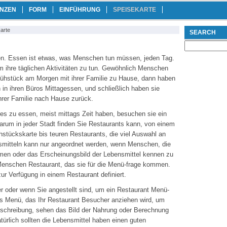
ANZEN
FORM
EINFÜHRUNG
SPEISEKARTE
arte
SEARCH
Search
for:
n.
Essen
ist etwas, was
Menschen
tun müssen,
jeden Tag.
um
ihre täglichen Aktivitäten
zu tun.
Gewöhnlich Menschen
rühstück am Morgen
mit ihrer Familie
zu Hause,
dann haben
n
in ihren Büros
Mittagessen,
und schließlich
haben sie
hrer Familie
nach Hause zurück.
des
zu essen
, meist
mittags
Zeit haben, besuchen
sie
ein
warum
in
jeder
Stadt
finden Sie Restaurants
kann
,
von einem
hstückskarte
bis
teuren Restaurants
, die viel
Auswahl an
mitteln
kann nur
angeordnet werden, wenn
Menschen, die
men oder
das Erscheinungsbild der
Lebensmittel
kennen zu
 Menschen
Restaurant, das sie
für die Menü-
frage
kommen
.
zur Verfügung
in einem Restaurant
definiert.
r
oder wenn
Sie angestellt sind
, um
ein Restaurant
Menü-
s
Menü, das
Ihr Restaurant
Besucher
anziehen wird
, um
schreibung
,
sehen
das Bild der
Nahrung oder
Berechnung
türlich sollten
die Lebensmittel
haben einen guten