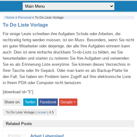
Home
»
Personal
»
To Do Liste Vorlage
To Do Liste Vorlage
Für einige Leute
schreiben
ihre
Aufgaben
Schule oder
Arbeiten, die
rechtzeitig fertig
werden müssen
,
ist ein Muss
.
Besonders, wenn
Sie
nicht
ein guter
Mitarbeiter
oder
derjenige, der alle
Ihre
Aufgaben
erinnern
kann
auch
.
Dies ist
eine einfache
druckbare
To-do-
Liste
zu bilden,
wo
Sie
herunterladen und
starten
zu
notieren
Sie Ihre
Aufgaben
und
verwenden
Sie es
als
Erinnerung
Liste
everytime
.
Sie
können dieses
Verzeichnis
in
Ihrer Tasche
oder
Ihr Gepäck
.
Oder man kann es
als Backup-
Platte
für
den Fall,
Sie
haben ein Problem
beim Zugriff
auf
Ihre elektronische
Liste
in Ihrem
PDA oder
Computer
nicht benutzen
.
[download id=”5″]
Share on:
Twitter
Facebook
Google +
To Do Liste Vorlage
|
ocean
|
4.5
Related Posts
Arbeit Lebenslauf